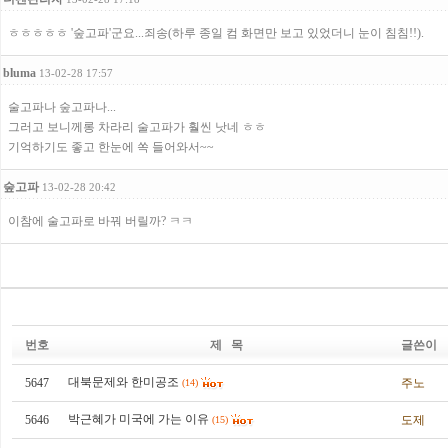
ㅎㅎㅎㅎㅎ '숲고파'군요...죄송(하루 종일 컴 화면만 보고 있었더니 눈이 침침!!).
bluma
13-02-28 17:57
술고파나 숲고파나...
그러고 보니께롱 차라리 술고파가 훨씬 낫네 ㅎㅎ
기억하기도 좋고 한눈에 쏙 들어와서~~
숲고파
13-02-28 20:42
이참에 술고파로 바꿔 버릴까? ㅋㅋ
번호
제 목
글쓴이
대북문제와 한미공조
5647
주노
(14)
박근혜가 미국에 가는 이유
5646
도제
(15)