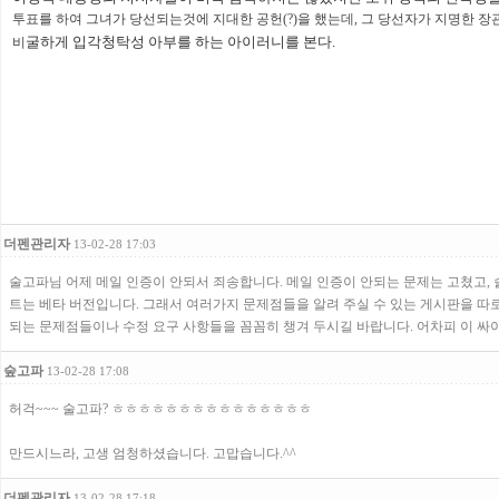
투표를 하여 그녀가 당선되는것에 지대한 공헌(?)을 했는데, 그 당선자가 지명한 
굴하게 입각청탁성 아부를 하는 아이러니를 본다.
비
더펜관리자
13-02-28 17:03
술고파님 어제 메일 인증이 안되서 죄송합니다. 메일 인증이 안되는 문제는 고쳤고,
트는 베타 버전입니다. 그래서 여러가지 문제점들을 알려 주실 수 있는 게시판을 따
되는 문제점들이나 수정 요구 사항들을 꼼꼼히 챙겨 두시길 바랍니다. 어차피 이 싸이
숲고파
13-02-28 17:08
허걱~~~ 술고파? ㅎㅎㅎㅎㅎㅎㅎㅎㅎㅎㅎㅎㅎㅎㅎ
만드시느라, 고생 엄청하셨습니다. 고맙습니다.^^
더펜관리자
13-02-28 17:18