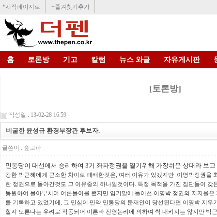
*시작페이지로
+즐겨찾기추가
홈
토론방
기고
칼럼
뉴스 와글
자유게시판
[토론방]
작성일 : 13-02-28 16:59
비굴한 윤성규 환경부장관 후보자.
글쓴이 :
숲고파
민통당이 대선에서 승리하여 3기 좌파정권을 열기위해 가장쉬운 상대라 보고
강한 박근혜에게 근소한 차이로 패배한것은, 여러 이유가 있겠지만 이명박정권을 
한 정권으로 몰아간것도 그 이유중의 하나일것이다. 특정 목적을 가진 집단들이 갖
동원하여 몰아부치며 여론몰이를 했지만 임기말에 들어선 이명박 정권의 지지율은 3
를 기록하고 있었기에, 그 민심이 만약 민통당의 문재인이 당선된다면 이명박 지우
할지 모른다는 우려로 작동되어 이른바 진영논리에 의하여 썩 내키지는 않지만 박