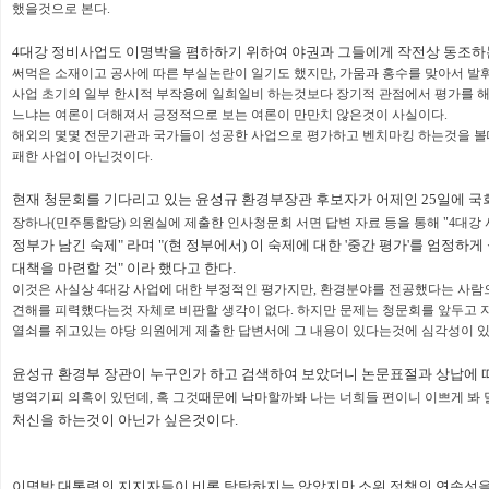
했을것으로 본다.
4대강 정비사업도 이명박을 폄하하기 위하여 야권과 그들에게 작전상 동조하
써먹은 소재이고 공사에 따른 부실논란이 일기도 했지만, 가뭄과 홍수를 맞아서 발
사업 초기의 일부 한시적 부작용에 일희일비 하는것보다 장기적 관점에서 평가를 
느냐는 여론이 더해져서 긍정적으로 보는 여론이 만만치 않은것이 사실이다.
해외의 몇몇 전문기관과 국가들이 성공한 사업으로 평가하고 벤치마킹 하는것을 볼때
패한 사업이 아닌것이다.
현재 청문회를 기다리고 있는 윤성규 환경부장관 후보자가 어제인 25일에
장하나(민주통합당) 의원실에 제출한 인사청문회 서면 답변 자료 등을 통해 "4대강
정부가 남긴 숙제" 라며 "(현 정부에서) 이 숙제에 대한 '중간 평가'를 엄정하게
대책을 마련할 것" 이라 했다고 한다.
이것은 사실상 4대강 사업에 대한 부정적인 평가지만, 환경분야를 전공했다는 사람
견해를 피력했다는것 자체로 비판할 생각이 없다. 하지만 문제는 청문회를 앞두고 
열쇠를 쥐고있는 야당 의원에게 제출한 답변서에 그 내용이 있다는것에 심각성이 
윤성규 환경부 장관이 누구인가 하고 검색하여 보았더니 논문표절과 상납에 
병역기피 의혹이 있던데, 혹 그것때문에 낙마할까봐 나는 너희들 편이니 이쁘게 봐 
처신을 하는것이 아닌가 싶은것이다.
이명박 대통령의 지지자들이 비록 탐탁하지는 않았지만 소위 정책의 연속성