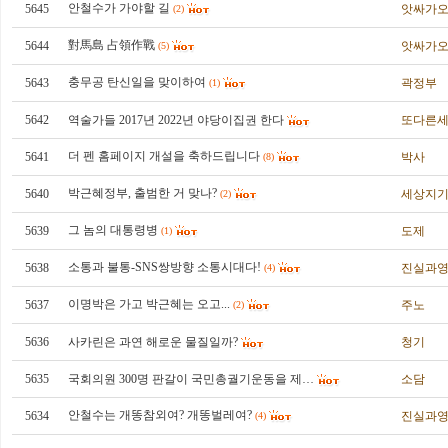
안철수가 가야할 길
5645
앗싸가
(2)
對馬島 占領作戰
5644
앗싸가
(5)
충무공 탄신일을 맞이하여
5643
곽정부
(1)
5642
역술가들 2017년 2022년 야당이집권 한다
또다른
더 펜 홈페이지 개설을 축하드립니다
5641
박사
(8)
박근혜정부, 출범한 거 맞나?
5640
세상지
(2)
그 놈의 대통령병
5639
도제
(1)
소통과 불통-SNS쌍방향 소통시대다!
5638
진실과
(4)
이명박은 가고 박근혜는 오고...
5637
주노
(2)
5636
사카린은 과연 해로운 물질일까?
청기
5635
국회의원 300명 판갈이 국민총궐기운동을 제…
소담
안철수는 개똥참외여? 개똥벌레여?
5634
진실과
(4)