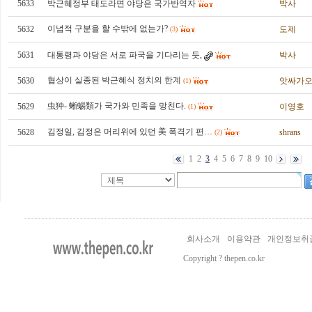
5633
박근혜정부 태도라면 야당은 국가반역자
박사
이념적 구분을 할 수밖에 없는가?
5632
도제
(3)
5631
대통령과 야당은 서로 파국을 기다리는 듯,
박사
협상이 실종된 박근혜식 정치의 한계
5630
앗싸가
(1)
虫狆- 蜥蜴類가 국가와 민족을 망친다.
5629
이영호
(1)
김정일, 김정은 머리위에 있던 美 폭격기 편…
5628
shrans
(2)
1
2
3
4
5
6
7
8
9
10
회사소개
이용약관
개인정보취
Copyright ? thepen.co.kr