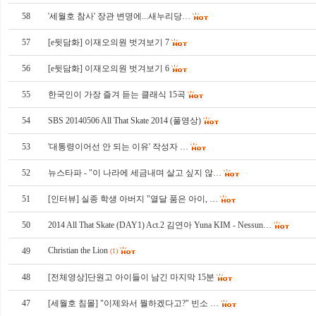
58
'세월호 참사' 장관 변명에...새누리당…
57
[e뒷담화] 이재오의원 벗겨보기 7
56
[e뒷담화] 이재오의원 벗겨보기 6
55
한국인이 가장 즐겨 듣는 클래식 15곡
54
SBS 20140506 All That Skate 2014 (풀영상)
53
'대통령이어선 안 되는 이유' 작성자 …
52
뉴스타파 - "이 나라에 세금내며 살고 싶지 않…
51
[인터뷰] 실종 학생 아버지 "열달 품은 아이, …
50
2014 All That Skate (DAY1) Act.2 김연아 Yuna KIM - Nessun…
Christian the Lion
49
(1)
48
[전체영상]단원고 아이들이 남긴 마지막 15분
47
[세월호 침몰] "이제와서 뭘하겠다고?" 빈소 …