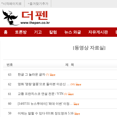
*시작페이지로
+즐겨찾기추가
홈
토론방
기고
칼럼
뉴스 와글
자유게시판
[동영상 자료실]
번호
제 목
한글 그 놀라운 글자
63
(7)
영화 '명량 열풍'으로 돌아본 이순신 …
62
(50)
교황 프란치스코 연설 전문 / YTN
61
(5)
60
[14/07/31 뉴스투데이] '최대 이변' 이정…
59
이제는 말할 수 있다 031회 장도영과 5.16