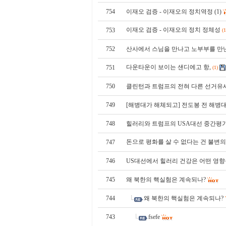
754
이재오 검증 - 이재오의 정치역정 (1)
이재오 검증 - 이재오의 정치 정체성
753
(1
752
산사에서 스님을 만나고 노부부를 만
다운타운이 보이는 샌디에고 항,
751
(1)
750
클린턴과 트럼프의 전혀 다른 선거유세
749
[해병대가 해체되고] 전도봉 전 해병
748
힐러리와 트럼프의 USA대선 중간평가
돈으로 평화를 살 수 없다는 건 불변
747
746
US대선에서 힐러리 건강은 어떤 영향
745
왜 북한의 핵실험은 계속되나?
744
왜 북한의 핵실험은 계속되나?
743
fsefe