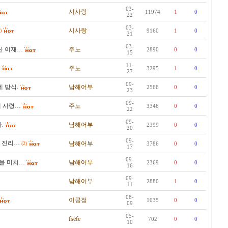
03-
시사랑
11974
1
0
22
03-
시사랑
)
9160
1
0
21
03-
난 이재…
주노
2890
0
0
15
11-
주노
3295
1
0
27
09-
 방식.
남해어부
2566
0
0
23
09-
대 사령…
주노
3346
0
0
22
09-
.
남해어부
2399
0
0
20
09-
의 진리…
남해어부
(2)
3786
0
0
17
09-
을 미치…
남해어부
2369
0
0
16
09-
남해어부
2880
1
0
11
08-
이긍정
1035
0
0
09
05-
fsefe
702
0
0
10