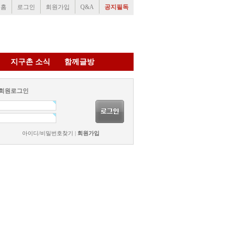
홈
로그인
회원가입
Q&A
공지필독
지구촌 소식
함께글방
회원로그인
아이디/비밀번호찾기
|
회원가입