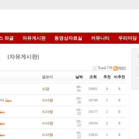
스 와글
자유게시판
동영상자료실
커뮤니티
우리마당
[자유게시판]
Total 759
글쓴이
날짜
조회
추천
비추천
06-
소담
10601
0
0
01
03-
았다
시사랑
18740
1
0
26
03-
시사랑
19177
1
0
22
03-
시사랑
19104
2
0
22
03-
시사랑
13832
1
0
22