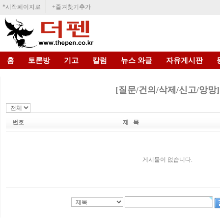
*시작페이지로
+즐겨찾기추가
홈
토론방
기고
칼럼
뉴스 와글
자유게시판
[질문/건의/삭제/신고/앙망]
번호
제 목
게시물이 없습니다.