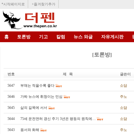
*시작페이지로
+즐겨찾기추가
홈
토론방
기고
칼럼
뉴스 와글
자유게시판
[토론방]
번호
제 목
글쓴이
5647
부채는 적을수록 좋다
소담
5646
가짜 뉴스에 휘청이는 민심
주노
5645
삶의 길목에 서서
소담
5644
75세 운전면허 갱신 주기 3년은 평등의 원칙에…
소담
5643
용서와 화해
주노