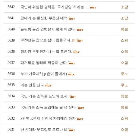
5642
국민이 위임한 권력은 “국가경영”하라는 …
소담
5641
꼰대가 본 한심한 부동산 대책
소담
5640
돌림병 윤감 염병은 이렇게 막았다.
명보
2020년은 참으로 삶이 힘들구나.
5639
소담
(1)
5638
정의란 무엇인가 나는 잘 모른다.
소담
5637
패거리들 행태에 짜증이 난다.
소담
5636
누가 애국자? (늙은이 들에게)
주노
5635
아는 만큼 산다
주노
5634
국민 기본 소득을 도입해 보자.
명보
5633
국민기본 소득 도입해도 될 성 싶다.
명보
5632
k방역 K경제 선진국 자리매김 하자
소담
5631
난 꼰대라 부끄럼도 모르나 봐
소담