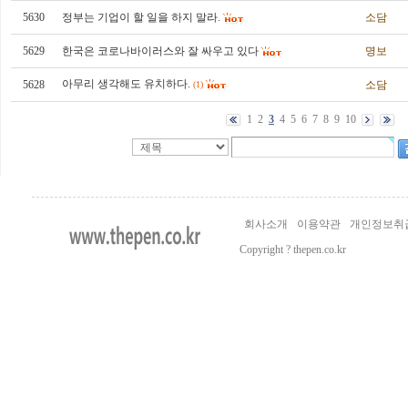
5630
정부는 기업이 할 일을 하지 말라.
소담
5629
한국은 코로나바이러스와 잘 싸우고 있다
명보
아무리 생각해도 유치하다.
5628
소담
(1)
1
2
3
4
5
6
7
8
9
10
회사소개
이용약관
개인정보취
Copyright ? thepen.co.kr