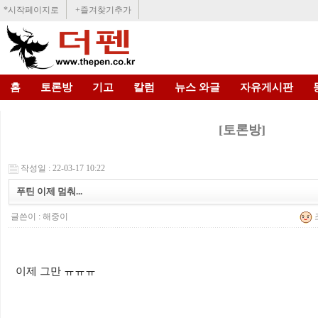
*시작페이지로
+즐겨찾기추가
홈
토론방
기고
칼럼
뉴스 와글
자유게시판
[토론방]
작성일 : 22-03-17 10:22
푸틴 이제 멈춰...
글쓴이 :
해중이
조
이제 그만 ㅠㅠㅠ