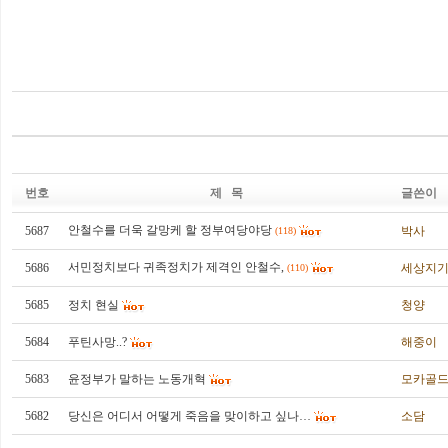
번호
제 목
글쓴이
안철수를 더욱 갈망케 할 정부여당야당
5687
박사
(118)
서민정치보다 귀족정치가 제격인 안철수,
5686
세상지
(110)
5685
정치 현실
청양
5684
푸틴사망..?
해중이
5683
윤정부가 말하는 노동개혁
모카골
5682
당신은 어디서 어떻게 죽음을 맞이하고 싶나…
소담