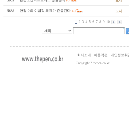
한반도신뢰프로세스 정밀분석
5669
도제
(2)
안철수의 이념적 좌표가 흔들린다.
5668
도제
(1)
1
2
3
4
5
6
7
8
9
10
회사소개
이용약관
개인정보취
Copyright ? thepen.co.kr