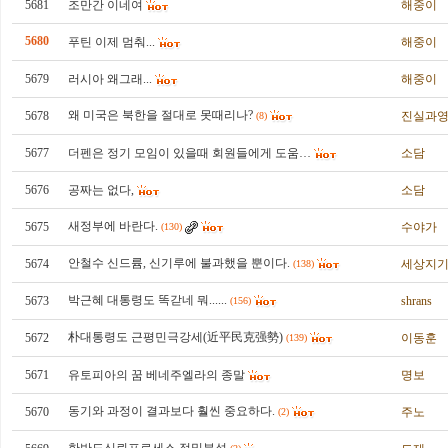
5681
조만간 이네여
해중이
5680
푸틴 이제 멈춰...
해중이
5679
러시아 왜그래...
해중이
왜 미국은 북한을 절대로 못때리나?
5678
진실과
(8)
5677
더펜은 정기 모임이 있을때 회원들에게 도움…
소담
5676
공짜는 없다,
소담
새정부에 바란다.
5675
수야가
(130)
안철수 신드륨, 신기루에 불과했을 뿐이다.
5674
세상지
(138)
박근혜 대통령도 똑갇네 뭐......
5673
shrans
(156)
朴대통령도 근평민극강세(近平民克强勢)
5672
이동훈
(139)
5671
유토피아의 꿈 베네주엘라의 종말
명보
동기와 과정이 결과보다 훨씬 중요하다.
5670
주노
(2)