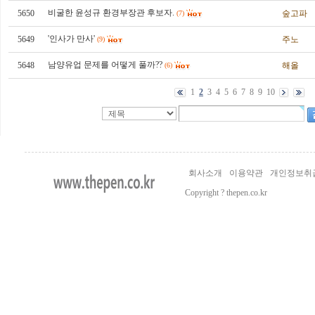
비굴한 윤성규 환경부장관 후보자.
5650
숲고파
(7)
'인사가 만사'
5649
주노
(9)
남양유업 문제를 어떻게 풀까??
5648
해올
(6)
1
2
3
4
5
6
7
8
9
10
회사소개
이용약관
개인정보취
Copyright ? thepen.co.kr