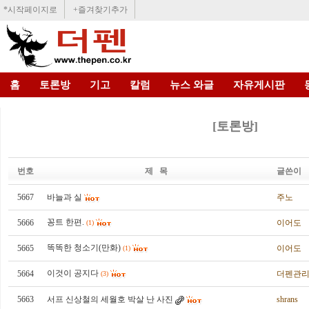
*시작페이지로
+즐겨찾기추가
홈
토론방
기고
칼럼
뉴스 와글
자유게시판
[토론방]
번호
제 목
글쓴이
5667
바늘과 실
주노
꽁트 한편.
5666
이어도
(1)
똑똑한 청소기(만화)
5665
이어도
(1)
이것이 공지다
5664
더펜관
(3)
5663
서프 신상철의 세월호 박살 난 사진
shrans