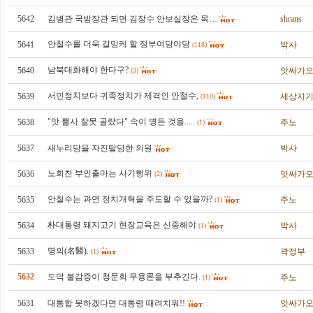
5642
김병관 국방장관 되면 김장수 안보실장은 목…
shrans
안철수를 더욱 갈망케 할 정부여당야당
5641
박사
(118)
남북대화해야 한다구?
5640
앗싸가
(3)
서민정치보다 귀족정치가 제격인 안철수,
5639
세상지
(110)
"앗 뿔사 잘못 골랐다" 속이 병든 것을.....
5638
주노
(1)
5637
새누리당을 자진탈당한 의원
박사
노회찬 부인출마는 사기행위
5636
앗싸가
(2)
안철수는 과연 정치개혁을 주도할 수 있을까?
5635
주노
(1)
朴대통령 돼지고기 현장교육은 신중해야
5634
박사
(1)
명의(名醫).
5633
곽정부
(1)
5632
도덕 불감증이 청문회 무용론을 부추긴다.
주노
(1)
5631
대통합 못하겠다면 대통령 때려치워!!
앗싸가