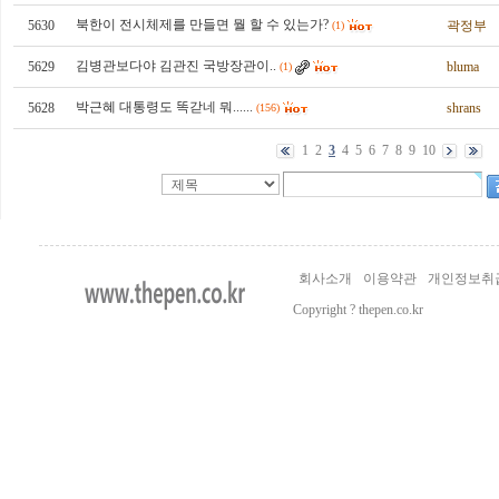
북한이 전시체제를 만들면 뭘 할 수 있는가?
5630
곽정부
(1)
김병관보다야 김관진 국방장관이..
5629
bluma
(1)
박근혜 대통령도 똑갇네 뭐......
5628
shrans
(156)
1
2
3
4
5
6
7
8
9
10
회사소개
이용약관
개인정보취
Copyright ? thepen.co.kr