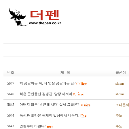
번호
제 목
글쓴이
핵 공갈하는 북, 더 엄살 공갈떠는 남?
5647
shrans
(1)
썩은 군인출신 김병관. 당장 꺼져라
5646
shrans
(1)
아버지 닮은 ′박근혜 시대′ 실세 그룹은?
5645
또다른
(1)
5644
독선과 오만은 독재적 발상에서 나온다.
주노
5643
안철수에 바란다!
주노