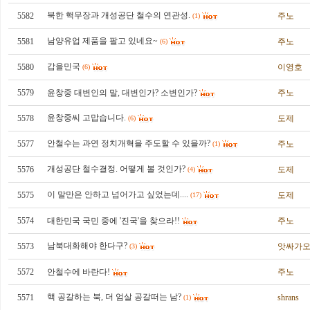
북한 핵무장과 개성공단 철수의 연관성.
5582
주노
(1)
남양유업 제품을 팔고 있네요~
5581
주노
(6)
갑을민국
5580
이영호
(6)
5579
윤창중 대변인의 말, 대변인가? 소변인가?
주노
윤창중씨 고맙습니다.
5578
도제
(6)
안철수는 과연 정치개혁을 주도할 수 있을까?
5577
주노
(1)
개성공단 철수결정. 어떻게 볼 것인가?
5576
도제
(4)
이 말만은 안하고 넘어가고 싶었는데....
5575
도제
(17)
5574
대한민국 국민 중에 '진국'을 찾으라!!
주노
남북대화해야 한다구?
5573
앗싸가
(3)
5572
안철수에 바란다!
주노
핵 공갈하는 북, 더 엄살 공갈떠는 남?
5571
shrans
(1)