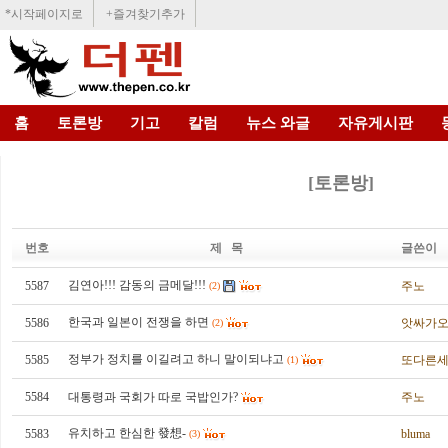
*시작페이지로
+즐겨찾기추가
홈
토론방
기고
칼럼
뉴스 와글
자유게시판
[토론방]
번호
제 목
글쓴이
김연아!!! 감동의 금메달!!!
5587
주노
(2)
한국과 일본이 전쟁을 하면
5586
앗싸가
(2)
정부가 정치를 이길려고 하니 말이되냐고
5585
또다른
(1)
5584
대통령과 국회가 따로 국밥인가?
주노
유치하고 한심한 發想-
5583
bluma
(3)