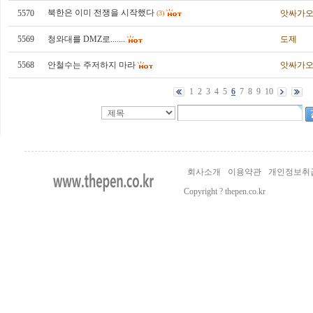
북한은 이미 전쟁을 시작했다
5570
앗싸가
(3)
5569
청와대를 DMZ로.......
도제
5568
안철수는 주저하지 마라
앗싸가
1
2
3
4
5
6
7
8
9
10
회사소개
이용약관
개인정보취
Copyright ? thepen.co.kr