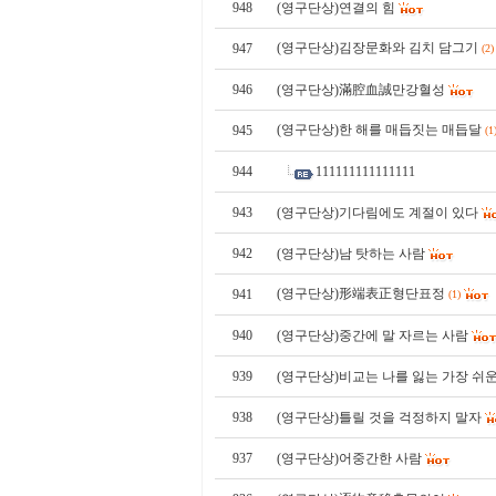
948
(영구단상)연결의 힘
(영구단상)김장문화와 김치 담그기
947
(2)
946
(영구단상)滿腔血誠만강혈성
(영구단상)한 해를 매듭짓는 매듭달
945
(1
944
111111111111111
943
(영구단상)기다림에도 계절이 있다
942
(영구단상)남 탓하는 사람
(영구단상)形端表正형단표정
941
(1)
940
(영구단상)중간에 말 자르는 사람
939
(영구단상)비교는 나를 잃는 가장 쉬
938
(영구단상)틀릴 것을 걱정하지 말자
937
(영구단상)어중간한 사람