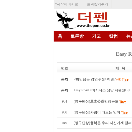
*시작페이지로
+즐겨찾기추가
홈
토론방
기고
칼럼
뉴
Easy
번호
제 목
<희망담은 경영수첩>이란?
공지
(41)
Easy Road <비지니스 상담 지원센터>
공지
951
(영구단상)萬丈公道만장공도
950
(영구단상)사람이 따르는 언어
(영구단상)행복은 우리 자신에게 달
949