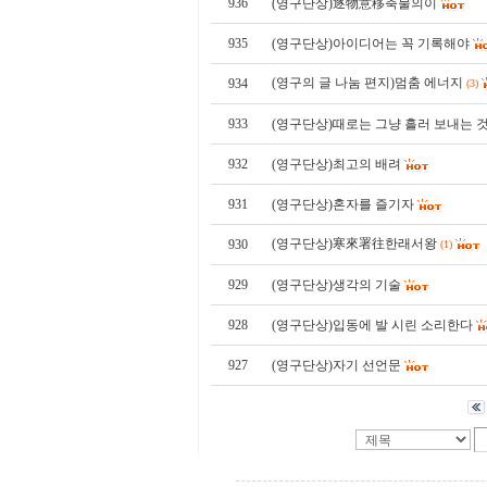
936
(영구단상)逐物意移축물의이
935
(영구단상)아이디어는 꼭 기록해야
(영구의 글 나눔 편지)멈춤 에너지
934
(3)
933
(영구단상)때로는 그냥 흘러 보내는 
932
(영구단상)최고의 배려
931
(영구단상)혼자를 즐기자
(영구단상)寒來署往한래서왕
930
(1)
929
(영구단상)생각의 기술
928
(영구단상)입동에 발 시린 소리한다
927
(영구단상)자기 선언문