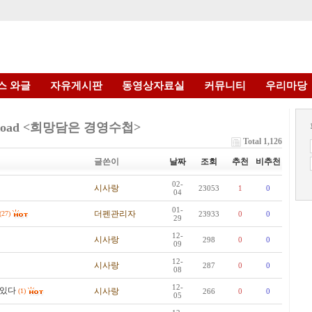
스 와글
자유게시판
동영상자료실
커뮤니티
우리마당
 Road <희망담은 경영수첩>
Total 1,126
글쓴이
날짜
조회
추천
비추천
02-
시사랑
23053
1
0
04
01-
더펜관리자
(27)
23933
0
0
29
12-
시사랑
298
0
0
09
12-
시사랑
287
0
0
08
12-
려있다
시사랑
(1)
266
0
0
05