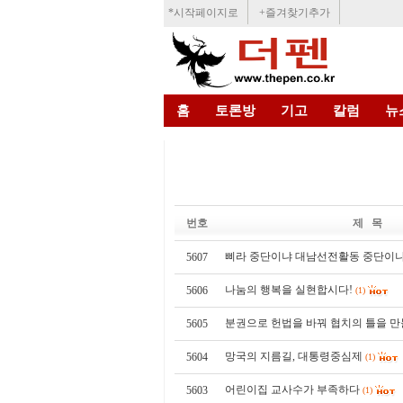
*시작페이지로
+즐겨찾기추가
홈
토론방
기고
칼럼
뉴
번호
제 목
삐라 중단이냐 대남선전활동 중단이냐
5607
나눔의 행복을 실현합시다!
5606
(1)
분권으로 헌법을 바꿔 협치의 틀을 만
5605
망국의 지름길, 대통령중심제
5604
(1)
어린이집 교사수가 부족하다
5603
(1)