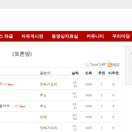
스 와글
자유게시판
동영상자료실
커뮤니티
우리마당
[토론방]
Total 5,687
글쓴이
날짜
조회
추천
비추천
10-
?
앗싸가오리
(2)
1404
2
0
29
01-
주노
1404
2
0
12
01-
들어야 …
주노
(2)
1404
1
0
15
02-
도제
1404
2
0
04
01-
앗싸가오리
1405
1
0
21