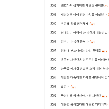
國監마져 삼켜버린 세월호 블랙홀,
5602
(1)
5601
새민련은 이미 정당가치를 상실했다
5600
박근혜 유일 권력체제
5599
인내심이 바닥이 난 북한의 대화방법
5598
친박이나 북한 군부나
5597
청와대 부도내려는 간신 친박들
5596
유족과 새민련은 민주주의를 테러한 
5595
난국을 타개할 방법은 오직 개헌 뿐이
개헌은 대승적인 자세로 출발해야 한
5594
5593
발끈녀
5592
국민의혹 양산센타가 된 새민련
대통합 못하겠다면 대통령 때려치워
5591
(