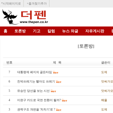
*시작페이지로
+즐겨찾기추가
홈
토론방
기고
칼럼
뉴스 와글
자유게시판
[토론방]
번호
제 목
글쓴이
7
대통령제 폐지의 골든타임
도제
6
친박쓰레기는 빨아도 쓰레기
앗싸가
5
유승민 당선을 보는 시선
앗싸가
4
이완구 카드로 국면 전환이 될까?
해올
3
권력구조 개편을 '차차기'로 ?
도제