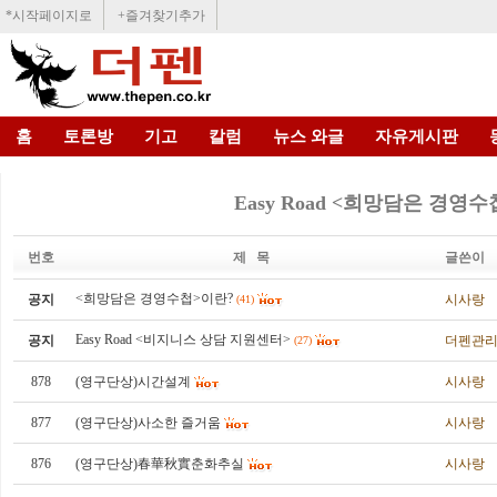
*시작페이지로
+즐겨찾기추가
홈
토론방
기고
칼럼
뉴스 와글
자유게시판
Easy Road <희망담은 경영수
번호
제 목
글쓴이
<희망담은 경영수첩>이란?
공지
시사랑
(41)
Easy Road <비지니스 상담 지원센터>
공지
더펜관
(27)
878
(영구단상)시간설계
시사랑
877
(영구단상)사소한 즐거움
시사랑
876
(영구단상)春華秋實춘화추실
시사랑