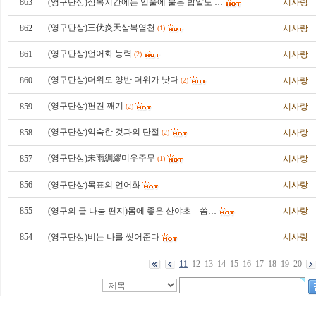
863
(영구단상)삼복지간에는 입술에 붙은 밥알도 …
시사랑
(영구단상)三伏炎天삼복염천
862
시사랑
(1)
(영구단상)언어화 능력
861
시사랑
(2)
(영구단상)더위도 양반 더위가 낫다
860
시사랑
(2)
(영구단상)편견 깨기
859
시사랑
(2)
(영구단상)익숙한 것과의 단절
858
시사랑
(2)
(영구단상)未雨綢繆미우주무
857
시사랑
(1)
856
(영구단상)목표의 언어화
시사랑
855
(영구의 글 나눔 편지)몸에 좋은 산야초 – 씀…
시사랑
854
(영구단상)비는 나를 씻어준다
시사랑
11
12
13
14
15
16
17
18
19
20