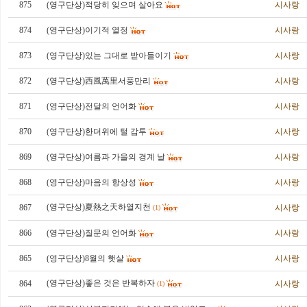
875
(영구단상)적당히 잊으며 살아요
시사랑
874
(영구단상)이기적 열정
시사랑
873
(영구단상)있는 그대로 받아들이기
시사랑
872
(영구단상)西風萬里서풍만리
시사랑
871
(영구단상)전달의 언어화
시사랑
870
(영구단상)한더위에 털 감투
시사랑
869
(영구단상)여름과 가을의 경계 날
시사랑
868
(영구단상)마음의 항상성
시사랑
(영구단상)夏熱之天하열지천
867
시사랑
(1)
866
(영구단상)질문의 언어화
시사랑
865
(영구단상)8월의 햇살
시사랑
(영구단상)좋은 것은 반복하자
864
시사랑
(1)