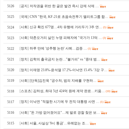
5126
[
공지
]
저작권을 위반 한 글은 발견 즉시 강제 삭제 …
5125
[
국제
]
CNN "한국, KF-21로 초음속전투기 엘리트그룹 합…
[
사회
]
신규 확진 677명…4차 유행에 거리두기 3주 연…
5124
(5)
[
사회
]
약촌오거리 살인 누명 피해자에 "국가가 13억 …
5123
(3)
[
정치
]
하루 만에 '성추행 논란' 사퇴…검증 …
5122
(1)
5121
[
정치
]
김학의 출국금지 논란…"불가피" vs "중대 범…
5120
[
정치
]
이재명 23.8%-윤석열 17.2%-이낙연 15.4% ‘3강 구…
5119
[
사회
]
[단독]김진욱 “공수처, 법의 지배를 구현하…
[
스포츠
]
김하성, 최대 5년 424억 원에 계약 완료…키움…
5118
(10)
[
정치
]
이낙연 "적절한 시기에 두 전직 대통령 사면 …
5117
(1)
5116
[
사회
]
"돈 가방 없어졌어요"…제 발로 경찰 찾은 보…
5115
[
사회
]
서울, 사실상 '9시 통금'…유례없는 조…