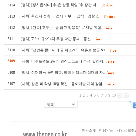
[
정치
]
[정치합시다] 추-윤 갈등 책임 ‘추 장관 더 …
5114
(2)
[
사회
]
확진자 접촉 → 검사 거부 → 잠적…경찰 집…
5113
(2)
5112
[
정치
]
[단독] 조두순 "술 끊고 일용직"…"재범 위험…
5111
[
정치
]
'7.8조 규모' 4차 추경 막판 통과…통신…
5110
[
사회
]
"전광훈 몰아내려 균 퍼뜨려"…유튜브 보곤 &#…
5109
[
사회
]
비수도권도 2단계 연장…코로나 추석, 달라지…
5108
[
정치
]
이재명 vs 국민의힘, 정책 논쟁보다 상대방 자…
5107
[
사회
]
같은 과 학생 10명 확진…동아대발 지역 감염 …
1
2
3
4
5
6
7
8
9
10
회사소개
이용약관
개인정보취