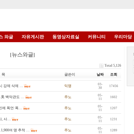
스 와글
자유게시판
동영상자료실
커뮤니티
우리마당
[뉴스와글]
Total 5,126
 목
글쓴이
날짜
조회
03-
시 강제 삭제 …
익명
17456
30
05-
…美 백악관도 …
주노
1602
11
05-
민에 폭언·폭…
주노
1207
11
05-
, 사…
주노
1231
11
05-
,900여 명 추적 …
주노
1289
11