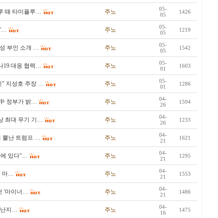
05-
루 때 타미플루…
주노
1426
05
05-
'…
주노
1219
05
05-
성 부인 소개 …
주노
1542
05
05-
19 대응 협력…
주노
1603
01
05-
신" 지성호 주장 …
주노
1286
01
04-
中 정부가 밝…
주노
1594
26
04-
사상 최대 무기 기…
주노
1233
26
04-
 뿔난 트럼프 …
주노
1621
21
04-
산에 있다"…
주노
1295
21
04-
부 마…
주노
1553
21
04-
첫 '마이너…
주노
1486
21
04-
 재난지…
주노
1475
16