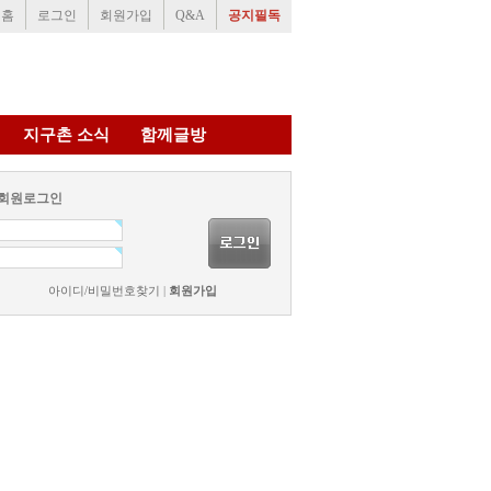
홈
로그인
회원가입
Q&A
공지필독
지구촌 소식
함께글방
회원로그인
아이디/비밀번호찾기
|
회원가입