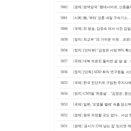
5062
[
경제
]
방역당국 "렘데시비르, 신종플
5061
[
사회
]
檢, '부따' 강훈 내일 구속기소…
5060
[
국제
]
日 방송, 김정숙 여사 사진 김일
5059
[
정치
]
외교부 "日 가까운 이웃…코로나
5058
[
정치
]
[인터뷰] "김정은 사망 99% 확
5057
[
국제
]
대북 의료진 둘러싼 설·설·설…
5056
[
정치
]
[단독] ADD 퇴직 연구원들, 
5055
[
국제
]
한국 진단키트 구입한 주지사에
5054
[
정치
]
CNN발 '위중설'…"김정은, 원
5053
[
국제
]
일본, '오염물·벌레' 속출 임신
5052
[
경제
]
원유 저장할 곳도 없다…사상 
5051
[
경제
]
'공시가 15억 넘는 집' 있으면