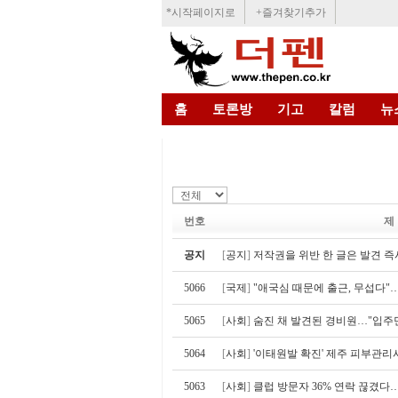
*시작페이지로
+즐겨찾기추가
홈
토론방
기고
칼럼
뉴
번호
제
공지
[
공지
]
저작권을 위반 한 글은 발견 즉
5066
[
국제
]
"애국심 때문에 출근, 무섭다"
5065
[
사회
]
숨진 채 발견된 경비원…"입주
5064
[
사회
]
'이태원발 확진' 제주 피부관리사
5063
[
사회
]
클럽 방문자 36% 연락 끊겼다…1