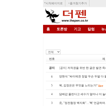
*시작페이지로
+즐겨찾기추가
홈
토론방
기고
칼럼
뉴
번호
제
공지
[
공지
]
저작권을 위반 한 글은 발견 즉
양현석 “싸이에겐 정말 두손 두발 다
6
5
북, 김정은은 무엇을 노리는가?
4
담배값 올린다고 세수가 얼마나 더 늘
3
北, "정전협정 백지화"…'핵' 언급하며