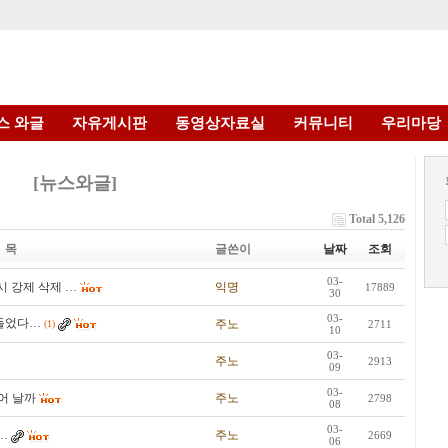
스 와글
자유게시판
동영상자료실
커뮤니티
우리마당
[뉴스와글]
Total 5,126
 목
글쓴이
날짜
조회
03-
시 강제 삭제 …
익명
17889
30
03-
 들었다…
주노
(1)
2711
10
03-
주노
2913
09
03-
어 날까
주노
2798
08
03-
…
주노
2669
06