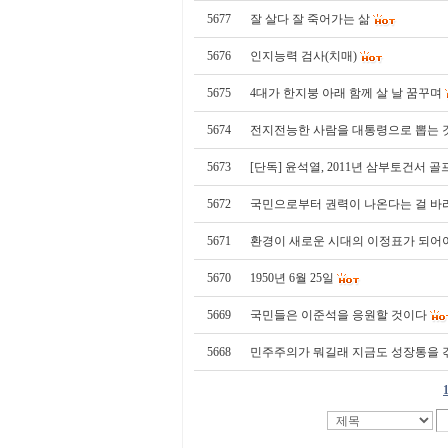
5677
잘 살다 잘 죽어가는 삶
5676
인지능력 검사(치매)
5675
4대가 한지붕 아래 함께 살 날 꿈꾸며
5674
전지전능한 사람을 대통령으로 뽑는 
5673
[단독] 윤석열, 2011년 삼부토건서 
5672
국민으로부터 권력이 나온다는 걸 바
5671
환경이 새로운 시대의 이정표가 되어야
5670
1950년 6월 25일
5669
국민들은 이준석을 응원할 것이다
5668
민주주의가 뭐길래 지금도 성장통을 