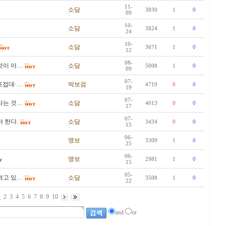
11-
소담
3830
1
0
09
10-
소담
3824
1
0
24
10-
소담
3671
1
0
12
08-
것이 아…
소담
5008
1
0
09
07-
골프접대·…
박보검
4719
0
0
19
07-
라는 것…
소담
4013
0
0
17
07-
 한다.
소담
3434
0
0
15
06-
명보
3309
1
0
25
06-
명보
2981
1
0
15
05-
겪고 있…
소담
3508
1
0
22
1
2
3
4
5
6
7
8
9
10
and
or