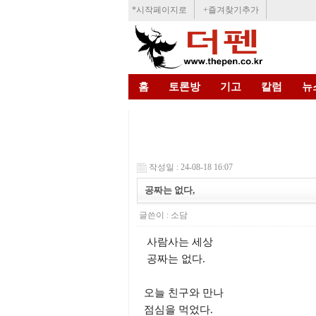
*시작페이지로
+즐겨찾기추가
홈
토론방
기고
칼럼
뉴
작성일 : 24-08-18 16:07
공짜는 없다,
글쓴이 :
소담
사람사는 세상
공짜는 없다.
오늘 친구와 만나
점심을 먹었다.