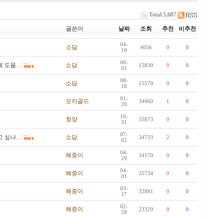
Total 5,687
글쓴이
날짜
조회
추천
비추천
04-
소담
4056
0
0
19
06-
게 도움…
소담
15839
0
0
01
08-
소담
15570
0
0
18
01-
모카골드
34960
1
0
20
10-
청양
35873
0
0
31
07-
고 싶나…
소담
34733
2
0
02
04-
해중이
34170
0
0
29
04-
해중이
35734
0
0
01
03-
해중이
32881
0
0
17
02-
해중이
23329
0
0
28