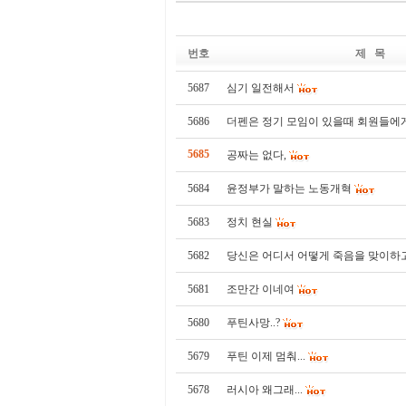
번호
제 목
5687
심기 일전해서
5686
더펜은 정기 모임이 있을때 회원들에
5685
공짜는 없다,
5684
윤정부가 말하는 노동개혁
5683
정치 현실
5682
당신은 어디서 어떻게 죽음을 맞이하
5681
조만간 이네여
5680
푸틴사망..?
5679
푸틴 이제 멈춰...
5678
러시아 왜그래...