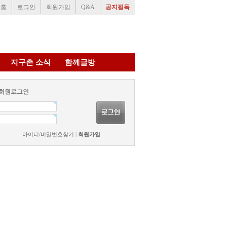
홈
로그인
회원가입
Q&A
공지필독
지구촌 소식
함께글방
회원로그인
아이디/비밀번호찾기
|
회원가입