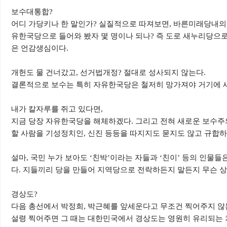
보수대통합
?
어디 가당키나 한 말인가
?
실질적으로 따져보면
,
바른미래당내의 
유한국당으로 들어와 봤자 몇 명이나 되나
?
즉 도로 새누리당으
은 언감생심이다
.
개헌도 물 건너갔고
,
선거법개정
?
절대로 성사되지 않는다
.
결론적으로 보수는 특히 자유한국당은 철저히 망가져야 거기에 
내가 칼자루를 쥐고 있다면
,
지금 당장 자유한국당을 해체하겠다
.
그리고 전혀 새로운 보수주
할 사람을 기성정치인
,
신진 등등을 따지지도 묻지도 않고 규합하
설마
,
국민 누가 보아도
‘
친박
’
이라는 자들과
‘
친이
’
등의 인물들은
다
.
지들끼리 당을 만들어 지역당으로 전락하든지 말든지 무슨 
경상도
?
다음 총선에서 박정희
,
박근혜를 앞세운다고 무조건 찍어주지 않
설령 찍어주면 그 때는 대한민국에서 경상도는 영원히 유리되는 