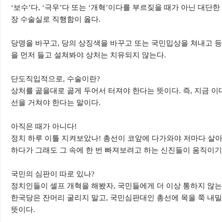
‘
보수
’
다
, ‘
극우
’
다 또는
‘
개혁
’
이다를 부르짖을 때가 아닌 대단한
장 수술실로 직행함이 옳다
.
당명을 바꾸고
,
당의 상징색을 바꾸고 또는 국민밉상을 쳐내고 등
을 먼저 들고 설쳐봐야 상처는 치유되지 않는다
.
단도직입적으로
,
수술이란
?
상처를 곪을대로 곪게 두어서 터져야 한다는 뜻이다
.
즉
,
지금 이
선을 거쳐야 한다는 말이다
.
아직은 때가 아니다
!
정치 하루 이틀 지켜보았나
!
총선이 코앞에 다가와야 저마다 살
하다가 그래도 그 속에 한 번 빠져보려고 하는 신진들이 움직이
국민의 심판이 따로 있나
?
정치인들이 셀프 개혁을 해봤자
,
국민들에게 더 이상 통하지 않
한국당은 잔머리 굴리지 말고
,
국민심판대인 총선에 목을 쭉 내
뜻이다
.