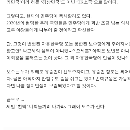
라민국
’
이라 하듯
‘
경상민국
’
도 아닌
‘TK
소국
’
으로 말이다
.
그렇다고
,
현재의 민주당이 독식할리도 없다
.
2020
년의 현명한 우리 국민들은 민주당에게 과반 조금 넘는 의석
고루 야당들에게 나누어 줄 것이라고 확신한다
.
단
,
그것이 변형된 자유한국당 또는 봉합된 보수당에게 주어져서는
황교안
?
박근혜의 심복이 아니었나
?
오세훈
?
아직은 노년은 아니
이회창을 불러오는 것이 낫다
.
그 외 자유한국당에 인물이 있나
?
보수는 누가 뭐래도 유승민이 선두주자이고
,
유승민 정도는 되어야
다
.
물론 아직까지 안철수도 숨을 쉬고는 있지
!
손학규옹은 가능하
다면 나름 정치인생이 보람되었다고 할 것이다
.
끝으로
....
제발
‘
친박
’
너희들끼리 나가라
.
그래야 보수가 산다
.