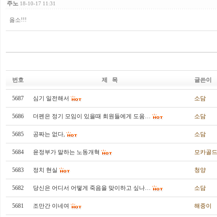
주노
18-10-17 11:31
옳소!!!
번호
제 목
글쓴이
5687
심기 일전해서
소담
5686
더펜은 정기 모임이 있을때 회원들에게 도움…
소담
5685
공짜는 없다,
소담
5684
윤정부가 말하는 노동개혁
모카골
5683
정치 현실
청양
5682
당신은 어디서 어떻게 죽음을 맞이하고 싶나…
소담
5681
조만간 이네여
해중이