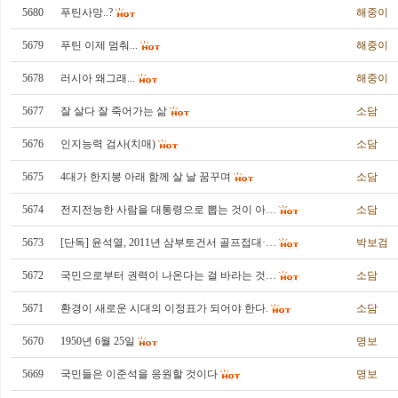
5680
푸틴사망..?
해중이
5679
푸틴 이제 멈춰...
해중이
5678
러시아 왜그래...
해중이
5677
잘 살다 잘 죽어가는 삶
소담
5676
인지능력 검사(치매)
소담
5675
4대가 한지붕 아래 함께 살 날 꿈꾸며
소담
5674
전지전능한 사람을 대통령으로 뽑는 것이 아…
소담
5673
[단독] 윤석열, 2011년 삼부토건서 골프접대·…
박보검
5672
국민으로부터 권력이 나온다는 걸 바라는 것…
소담
5671
환경이 새로운 시대의 이정표가 되어야 한다.
소담
5670
1950년 6월 25일
명보
5669
국민들은 이준석을 응원할 것이다
명보