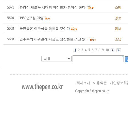
5671
환경이 새로운 시대의 이정표가 되어야 한다.
소담
5670
1950년 6월 25일
명보
5669
국민들은 이준석을 응원할 것이다
명보
5668
민주주의가 뭐길래 지금도 성장통을 겪고 있…
소담
1
2
3
4
5
6
7
8
9
10
회사소개
이용약관
개인정보취
Copyright ? thepen.co.kr