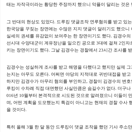
태는 자작극이라는 황당한 주장까지 했으니 악플이 달리는 것은
그 반대의 현상도 있었다
.
드루킹 댓글조작 연루혐의를 받고 있는
한국당을 꾸짖는 장면에는 수많은 지지 댓글이 달리기도 했으니 
실세의 권세를 유감없이 보여주는 한 장면이기도 했다
.
김경수의 
선시대 수양대군이 계유정난을 일으킨 공으로
3
대에 걸쳐
2
인자
키는 장면이기도 했다
.
그날 김경수는 경찰에서
23
시간 조사를 
김경수는 성실하게 조사를 받고 해명을 다했다고 했지만 실제 그
는지는 아무도 모른다
.
어쩌면 야당의 지적대로 귀빈대접을 받고
하지만 김경수가 아무리 혐의를 부인하고
,
경찰이 김경수의 변호
루킹이 수차례 직접 대면했던 사실만큼은 숨길수가 없다
.
더구나
016
년
10
월부터 본격적으로 시도된 것으로 알려졌으니 이들이 
며
,
어떤 계획을 도모했는지 특검이 아니고는 현재의 경찰 수사 
을 것이다
.
특히 올해
3
월 한 달 동안 드루킹이 댓글 조작을 했던 기사 주소