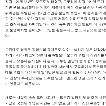
김경수에게 보냈던 것으로 밝혀졌고
,
드루킹이 김경수에게 주기
천만 원을 모금했다는 의혹이 새롭게 밝혀진 것을 보면 두 사람의
뛰어넘는 특별한 사이였던 것만은 분명해 보인다
.
이 관계를 캐
할 수가 있다
.
또한 경찰이 수사를 거듭할수록 드루킹 일당의 댓글
고 조직적으로 자행되었다는 것이 속속 밝혀지고 있으며 이 사
로 눈덩이처럼 불어났다
.
그만큼 활동무대도 컸고 대규모로 움직
다
.
그런데도 경찰은 김경수의 휴대폰도 압수 수색하지 않은 상황에서
자가 아니라 참고인 신분에 불과했으니 오히려 경찰이 김경수를 
을지도 모른다는 의심마저 든다
.
드루킹 일당의 범죄 혐의 중에는
효율성을 극대화하기 위해 킹크랩 서버까지 구축하여 여론조작
데도 경찰은 대선 전에 일어났던 댓글 조작 활동은 수사대상이 
니 경찰의 수사만으로는 드루킹 일당이 일으킨 댓글 조작 사건의
가 있을지도 의문이다
.
새로운 사실이 속속 드러나고 있는 드루킹 일당의 댓글 조작 사
거졌던 국정원의 댓글 사건은 그야말로 코끼리 비스킷 수준밖에 