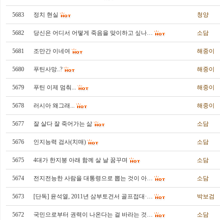
5683
정치 현실
청양
5682
당신은 어디서 어떻게 죽음을 맞이하고 싶나…
소담
5681
조만간 이네여
해중이
5680
푸틴사망..?
해중이
5679
푸틴 이제 멈춰...
해중이
5678
러시아 왜그래...
해중이
5677
잘 살다 잘 죽어가는 삶
소담
5676
인지능력 검사(치매)
소담
5675
4대가 한지붕 아래 함께 살 날 꿈꾸며
소담
5674
전지전능한 사람을 대통령으로 뽑는 것이 아…
소담
5673
[단독] 윤석열, 2011년 삼부토건서 골프접대·…
박보검
5672
국민으로부터 권력이 나온다는 걸 바라는 것…
소담