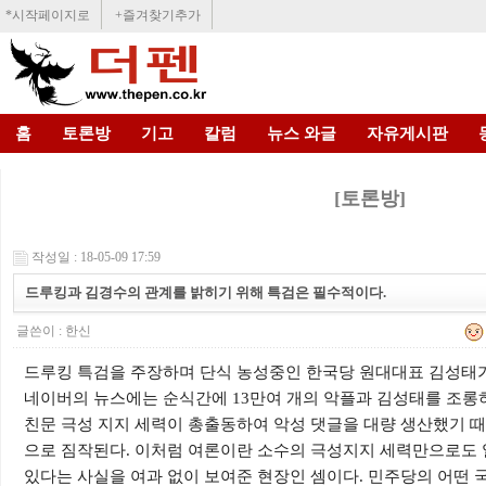
*시작페이지로
+즐겨찾기추가
홈
토론방
기고
칼럼
뉴스 와글
자유게시판
[토론방]
작성일 : 18-05-09 17:59
드루킹과 김경수의 관계를 밝히기 위해 특검은 필수적이다.
글쓴이 :
한신
드루킹 특검을 주장하며 단식 농성중인 한국당 원대대표 김성태
네이버의 뉴스에는 순식간에
13
만여 개의 악플과 김성태를 조롱
친문 극성 지지 세력이 총출동하여 악성 댓글을 대량 생산했기 
으로 짐작된다.
이처럼 여론이란 소수의 극성지지 세력만으로도 
있다는 사실을 여과 없이 보여준 현장인 셈이다
.
민주당의 어떤 