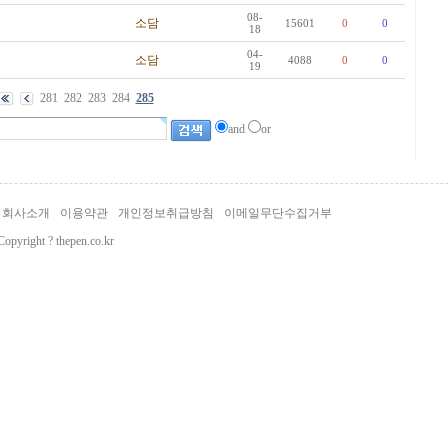
08-
소담
15601
0
0
18
04-
소담
4088
0
0
19
281
282
283
284
285
and
or
회사소개
이용약관
개인정보취급방침
이메일무단수집거부
Copyright ? thepen.co.kr