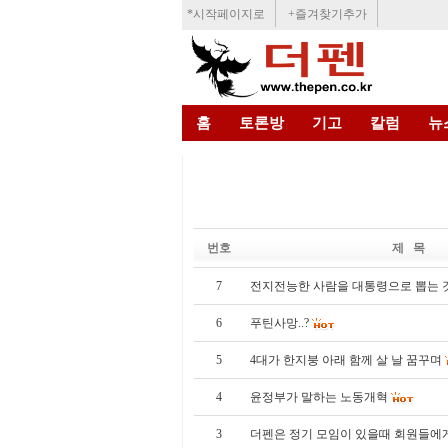
*시작페이지로
+즐겨찾기추가
홈
토론방
기고
칼럼
뉴
번호
제 목
7
전지전능한 사람을 대통령으로 뽑는 
6
푸틴사망..?
5
4대가 한지붕 아래 함께 살 날 꿈꾸며
4
윤정부가 말하는 노동개혁
3
더펜은 정기 모임이 있을때 회원들에