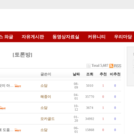
스 와글
자유게시판
동영상자료실
커뮤니티
우리마당
[토론방]
Total 5,687
글쓴이
날짜
조회
추천
비추천
08-
것이 아…
소담
5010
1
0
09
04-
해중이
35770
0
0
01
10-
소담
3674
1
0
12
01-
모카골드
34992
1
0
20
06-
게 도움…
소담
15868
0
0
01