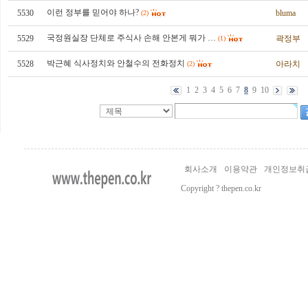
이런 정부를 믿어야 하나?
5530
bluma
(2)
국정원실장 단체로 주식사 손해 안본게 뭐가 …
5529
곽정부
(1)
박근혜 식사정치와 안철수의 전화정치
5528
아라치
(2)
1
2
3
4
5
6
7
8
9
10
회사소개
이용약관
개인정보취
Copyright ? thepen.co.kr