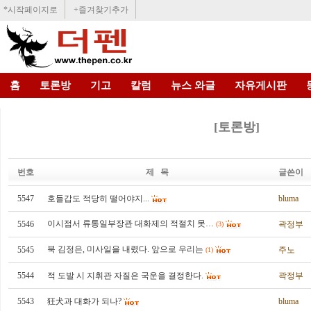
*시작페이지로
+즐겨찾기추가
홈
토론방
기고
칼럼
뉴스 와글
자유게시판
[토론방]
번호
제 목
글쓴이
5547
호들갑도 적당히 떨어야지...
bluma
이시점서 류통일부장관 대화제의 적절치 못…
5546
곽정부
(3)
북 김정은, 미사일을 내렸다. 앞으로 우리는
5545
주노
(1)
5544
적 도발 시 지휘관 자질은 국운을 결정한다.
곽정부
5543
狂犬과 대화가 되나?
bluma