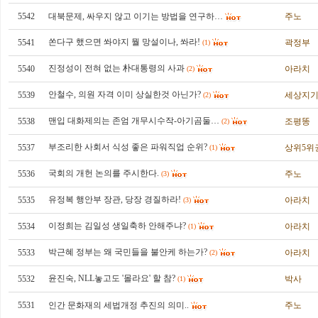
5542
대북문제, 싸우지 않고 이기는 방법을 연구하…
주노
쏜다구 했으면 쏴야지 뭘 망설이나, 쏴라!
5541
곽정부
(1)
진정성이 전혀 없는 朴대통령의 사과
5540
아라치
(2)
안철수, 의원 자격 이미 상실한것 아닌가?
5539
세상지
(2)
맨입 대화제의는 존엄 개무시수작-아기곰둘…
5538
조평똥
(2)
부조리한 사회서 식성 좋은 파워직업 순위?
5537
상위5위
(1)
국회의 개헌 논의를 주시한다.
5536
주노
(3)
유정복 행안부 장관, 당장 경질하라!
5535
아라치
(3)
이정희는 김일성 생일축하 안해주냐?
5534
아라치
(1)
박근혜 정부는 왜 국민들을 불안케 하는가?
5533
아라치
(2)
윤진숙, NLL놓고도 '몰라요' 할 참?
5532
박사
(1)
5531
인간 문화재의 세법개정 추진의 의미..
주노