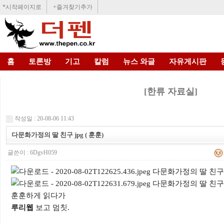
*시작페이지로
+즐겨찾기추가
홈
토론방
기고
칼럼
뉴스 와글
자유게시판
[한류 자료실]
작성일 : 20-08-06 11:43
다문화가정의 딸 친구 jpg ( 훈훈)
글쓴이 :
6DgvH059
훈훈하게 읽다가
루리웹
보고 멈칫.