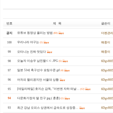
번호
제 목
글쓴이
유튜브 동영상 올리는 방법
공지
더펜관
(83)
우리나라 야구는
100
해중이
(1)
99
오타니는 진짜 멋있다
해중이
오늘자 이승우 남친짤ㄷㄷ.JPG
98
6DgvH05
(5)
일본 53세 축구선수 슛팅수준 gif
97
6DgvH05
(4)
96
어차피 짤리겠지만 서울대 상황
6DgvH05
[데일리메일] 호지슨 감독, "이번엔 자하 떠날…
95
6DgvH05
(12)
94
다문화가정의 딸 친구 jpg ( 훈훈)
6DgvH05
(1)
93
최근 강남 오피스 상권에서 급속도로 성장중…
6DgvH05