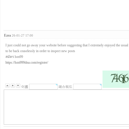
Ezra
26-01-27 17:00
I just could not go away your website before suggesting that I extremely enjoyed the usual
to be back ceaselessly in order to inspect new posts
สมัคร lsm99
https://lsm999dna.com/register/
이름
패스워드