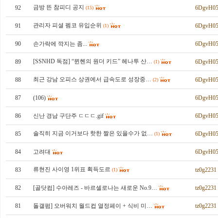
금방 뜬 참피디 공지
92
6DgvH05
(15)
관리자 피셜 펨코 유입순위
91
6DgvH05
(1)
90
손가락에 깍지는 좀...
6DgvH05
[SSNHD 독점] “뮌헨의 원더 키드” 헤나투 산…
89
6DgvH05
(1)
최근 강남 오피스 상권에서 급속도로 성장중…
88
6DgvH05
(2)
87
(106)
6DgvH05
86
신난 경남 구단주 ㄷㄷㄷ.gif
6DgvH05
솔직히 지금 이거보다 핫한 짤은 있을수가 없…
85
6DgvH05
(1)
84
고려대
6DgvH05
류현진 사이영 1위표 획득도르
83
tz0g2231
(1)
82
[골닷컴] 수아레즈 - 바르셀로나는 새로운 No.9…
tz0g2231
81
돌갤펌] 오버워치 월드컵 열정페이 + 식비 미…
tz0g2231