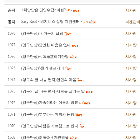
<희망담은 경영수첩>이란?
공지
시사랑
(41)
Easy Road <비지니스 상담 지원센터>
공지
더펜관
(27)
1078
(영구단상)내 마음의 날씨
시사랑
1077
(영구단상)당연한 마음은 없다
시사랑
1076
(영구단상)和氣滿堂화기만당
시사랑
1075
(영구단상)5월의 셀프케어
시사랑
1074
(영구의 글 나눔 편지)연민의 마음
시사랑
1073
(영구의 글 나눔 편지)사람을 살리는 말
시사랑
(영구단상)가족이라는 이름의 쉼표
1072
시사랑
(1)
1071
(영구단상)부부라는 이름의 동행
시사랑
1070
(영구단상)사람은 가르침으로 핀다
시사랑
1069
(영구단상)嘉辰令月가진영월
시사랑