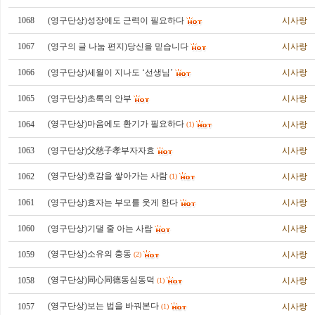
1068
(영구단상)성장에도 근력이 필요하다
시사랑
1067
(영구의 글 나눔 편지)당신을 믿습니다
시사랑
1066
(영구단상)세월이 지나도 ‘선생님’
시사랑
1065
(영구단상)초록의 안부
시사랑
(영구단상)마음에도 환기가 필요하다
1064
시사랑
(1)
1063
(영구단상)父慈子孝부자자효
시사랑
(영구단상)호감을 쌓아가는 사람
1062
시사랑
(1)
1061
(영구단상)효자는 부모를 웃게 한다
시사랑
1060
(영구단상)기댈 줄 아는 사람
시사랑
(영구단상)소유의 충동
1059
시사랑
(2)
(영구단상)同心同德동심동덕
1058
시사랑
(1)
(영구단상)보는 법을 바꿔본다
1057
시사랑
(1)