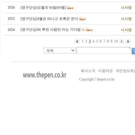
1056
(영구단상)오월의 바람(바램)
시사랑
1055
(영구단상)4월은 떠나고 초록은 온다
시사랑
(영구단상)씨 뿌린 사람만 아는 기다림
1054
시사랑
(1)
1
2
3
4
5
6
7
8
9
10
회사소개
이용약관
개인정보취
Copyright ? thepen.co.kr