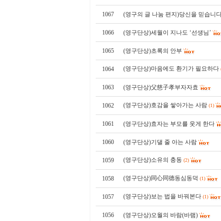
1067
(영구의 글 나눔 편지)당신을 믿습니
1066
(영구단상)세월이 지나도 ‘선생님’
1065
(영구단상)초록의 안부
(영구단상)마음에도 환기가 필요하다
1064
1063
(영구단상)父慈子孝부자자효
(영구단상)호감을 쌓아가는 사람
1062
(1)
1061
(영구단상)효자는 부모를 웃게 한다
1060
(영구단상)기댈 줄 아는 사람
(영구단상)소유의 충동
1059
(2)
(영구단상)同心同德동심동덕
1058
(1)
(영구단상)보는 법을 바꿔본다
1057
(1)
1056
(영구단상)오월의 바람(바램)