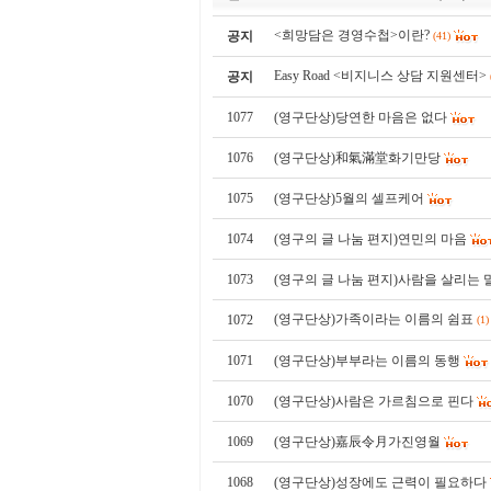
<희망담은 경영수첩>이란?
공지
(41)
Easy Road <비지니스 상담 지원센터>
공지
1077
(영구단상)당연한 마음은 없다
1076
(영구단상)和氣滿堂화기만당
1075
(영구단상)5월의 셀프케어
1074
(영구의 글 나눔 편지)연민의 마음
1073
(영구의 글 나눔 편지)사람을 살리는 
(영구단상)가족이라는 이름의 쉼표
1072
(1)
1071
(영구단상)부부라는 이름의 동행
1070
(영구단상)사람은 가르침으로 핀다
1069
(영구단상)嘉辰令月가진영월
1068
(영구단상)성장에도 근력이 필요하다