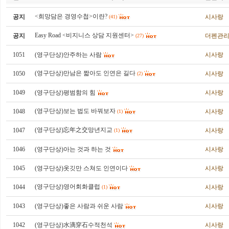
<희망담은 경영수첩>이란?
공지
시사랑
(41)
Easy Road <비지니스 상담 지원센터>
공지
더펜관
(27)
1051
(영구단상)안주하는 사람
시사랑
(영구단상)만남은 짧아도 인연은 길다
1050
시사랑
(2)
1049
(영구단상)평범함의 힘
시사랑
(영구단상)보는 법도 바꿔보자
1048
시사랑
(1)
(영구단상)忘年之交망년지교
1047
시사랑
(1)
1046
(영구단상)아는 것과 하는 것
시사랑
1045
(영구단상)옷깃만 스쳐도 인연이다
시사랑
(영구단상)영어회화클럽
1044
시사랑
(1)
1043
(영구단상)좋은 사람과 쉬운 사람
시사랑
1042
(영구단상)水滴穿石수적천석
시사랑