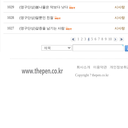
1029
(영구단상)봄나물은 약보다 낫다
시사랑
1028
(영구단상)말뿐인 친절
시사랑
1027
(영구단상)갈증을 남기는 사람
시사랑
1
2
3
4
5
6
7
8
9
10
회사소개
이용약관
개인정보취
Copyright ? thepen.co.kr