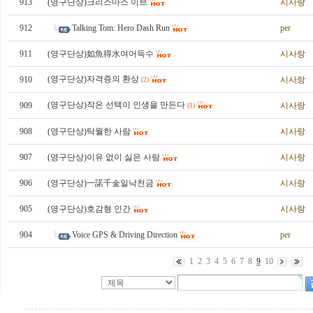
913
(영구단상)크리스마스 이브
시사랑
912
Talking Tom: Hero Dash Run
per
911
(영구단상)如魚得水여어득수
시사랑
(영구단상)자격증의 환상
910
시사랑
(2)
(영구단상)작은 선택이 인생을 만든다
909
시사랑
(1)
908
(영구단상)탁월한 사람
시사랑
907
(영구단상)이유 없이 싫은 사람
시사랑
906
(영구단상)一諾千金일낙천금
시사랑
905
(영구단상)호감형 인간
시사랑
904
Voice GPS & Driving Direction
per
1
2
3
4
5
6
7
8
9
10