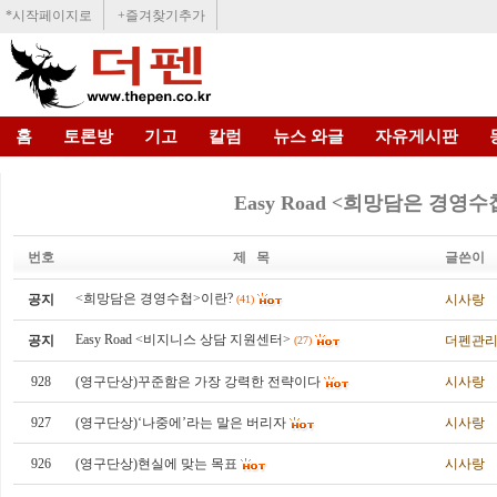
*시작페이지로
+즐겨찾기추가
홈
토론방
기고
칼럼
뉴스 와글
자유게시판
Easy Road <희망담은 경영수
번호
제 목
글쓴이
<희망담은 경영수첩>이란?
공지
시사랑
(41)
Easy Road <비지니스 상담 지원센터>
공지
더펜관
(27)
928
(영구단상)꾸준함은 가장 강력한 전략이다
시사랑
927
(영구단상)‘나중에’라는 말은 버리자
시사랑
926
(영구단상)현실에 맞는 목표
시사랑