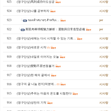
925
(영구단상)馬到成功마도성공
시사랑
924
(영구단상)나를 공부하자
시사랑
923
รองเท้าสบายๆ สำหรับเ…
per
922
斯凱奇棒球帽魅力解析：運動與日常造型必備
per
921
(영구단상)새해는 다시 시작할 수 있는 기회…
시사랑
(영구단상)새로운 시작
920
시사랑
(1)
919
(영구단상)내일로 이어지는 오늘
시사랑
918
(영구단상)變動不居변동불거
시사랑
917
(영구단상)한 해의 끝에서
시사랑
(영구의 글 나눔 편지)덕분에...
916
시사랑
(1)
915
(영구단상)추위는 마음의 온도를 시험한다
시사랑
914
(영구단상)성탄의 기적
시사랑