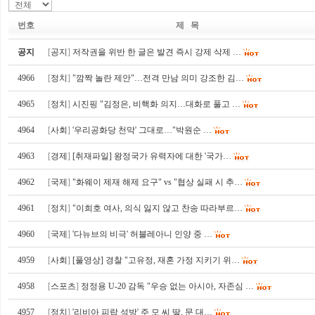
번호
제 목
공지
[
공지
]
저작권을 위반 한 글은 발견 즉시 강제 삭제 …
4966
[
정치
]
"깜짝 놀란 제안"…전격 만남 의미 강조한 김…
4965
[
정치
]
시진핑 "김정은, 비핵화 의지…대화로 풀고 …
4964
[
사회
]
'우리공화당 천막' 그대로…"박원순 …
4963
[
경제
]
[취재파일] 왕정국가 유력자에 대한 '국가…
4962
[
국제
]
"화웨이 제재 해제 요구" vs "협상 실패 시 추…
4961
[
정치
]
"이희호 여사, 의식 잃지 않고 찬송 따라부르…
4960
[
국제
]
'다뉴브의 비극' 허블레아니 인양 중 …
4959
[
사회
]
[풀영상] 경찰 "고유정, 재혼 가정 지키기 위…
4958
[
스포츠
]
정정용 U-20 감독 "우승 없는 아시아, 자존심 …
4957
[
정치
]
'리비아 피랍 석방' 주 모 씨 딸, 문 대…