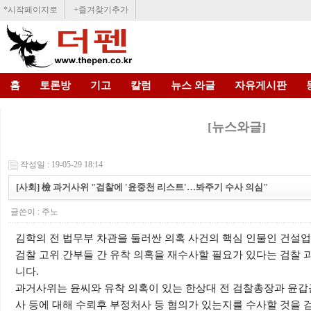
*시작페이지로
+즐겨찾기추가
홈
토론방
기고
칼럼
뉴스 와글
자유게시판
[뉴스와글]
작성일 : 19-05-29 18:14
[사회] 檢 과거사위 "검찰에 '윤중천 리스트'…봐주기 수사 의심"
글쓴이 :
주노
김학의 전 법무부 차관을 둘러싼 의혹 사건의 핵심 인물인 건설업자
검찰 고위 간부들 간 유착 의혹을 재수사할 필요가 있다는 검찰
니다.
과거사위는 윤씨와 유착 의혹이 있는 한상대 전 검찰총장과 윤갑근
사 등에 대해 수뢰후 부정처사 등 혐의가 있는지를 수사할 것을 