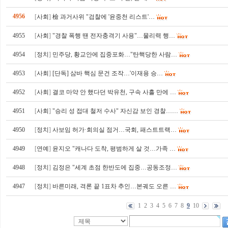
4956
[
사회
]
檢 과거사위 "검찰에 '윤중천 리스트'…
4955
[
사회
]
"경찰 폭행 땐 전자충격기 사용"…물리력 행…
4954
[
정치
]
민주당, 황교안에 집중포화…"탄핵당한 사람…
4953
[
사회
]
[단독] 삼바 핵심 문건 조작…'이재용 승…
4952
[
사회
]
결코 마약 안 했다던 박유천, 구속 사흘 만에 …
4951
[
사회
]
"승리 성 접대 철저 수사" 자신감 보인 경찰……
4950
[
정치
]
사보임 허가·회의실 점거…국회, 패스트트랙…
4949
[
연예
]
윤지오 "캐나다 도착, 평범하게 살 것…가족 …
4948
[
정치
]
김정은 "세계 초점 한반도에 집중…공동조정…
4947
[
정치
]
바른미래, 격론 끝 1표차 추인…본궤도 오른 …
1
2
3
4
5
6
7
8
9
10