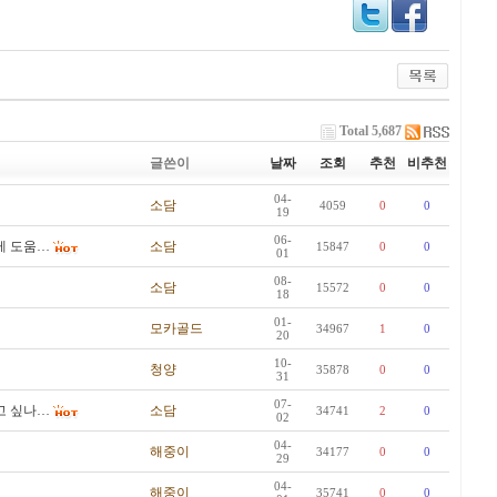
Total 5,687
글쓴이
날짜
조회
추천
비추천
04-
소담
4059
0
0
19
06-
게 도움…
소담
15847
0
0
01
08-
소담
15572
0
0
18
01-
모카골드
34967
1
0
20
10-
청양
35878
0
0
31
07-
고 싶나…
소담
34741
2
0
02
04-
해중이
34177
0
0
29
04-
해중이
35741
0
0