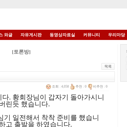
스 와글
자유게시판
동영상자료실
커뮤니티
우리마당
[토론방]
조회 : 4,058
추천 : 0
비추천 : 0
니다. 황회장님이 갑자기 돌아가시니
 버린듯 했습니다.
심기 일전해서 착착 준비를 했습니
 하고 출발을 하였습니다.