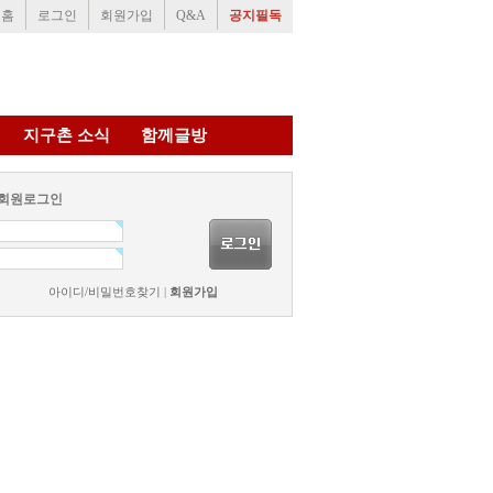
홈
로그인
회원가입
Q&A
공지필독
지구촌 소식
함께글방
회원로그인
아이디/비밀번호찾기
|
회원가입