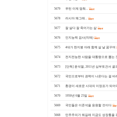
5679
푸틴 이제 멈춰...
5678
러시아 왜그래...
5677
잘 살다 잘 죽어가는 삶
5676
인지능력 검사(치매)
5675
4대가 한지붕 아래 함께 살 날 꿈꾸며
5674
전지전능한 사람을 대통령으로 뽑는 
5673
[단독] 윤석열, 2011년 삼부토건서 
5672
국민으로부터 권력이 나온다는 걸 바
5671
환경이 새로운 시대의 이정표가 되어야
5670
1950년 6월 25일
5669
국민들은 이준석을 응원할 것이다
5668
민주주의가 뭐길래 지금도 성장통을 