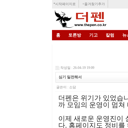
*시작페이지로
+즐겨찾기추가
홈
토론방
기고
칼럼
뉴
작성일 : 26-04-19 19:09
심기 일전해서
글쓴이 :
소담
더펜은 위기가 있었습
까 모임의 운영이 멈쳐
이제 새로운 운영진이 
다. 홈페이지도 정비를