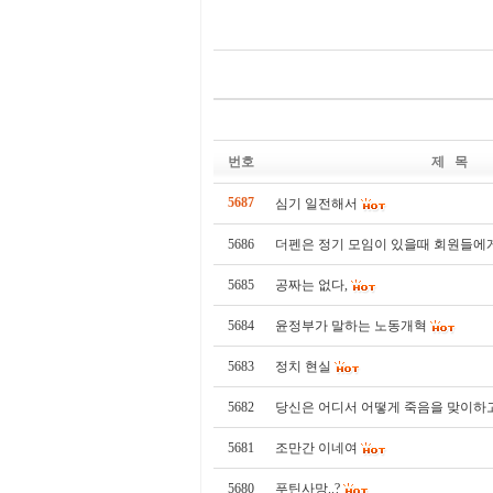
번호
제 목
5687
심기 일전해서
5686
더펜은 정기 모임이 있을때 회원들에
5685
공짜는 없다,
5684
윤정부가 말하는 노동개혁
5683
정치 현실
5682
당신은 어디서 어떻게 죽음을 맞이하
5681
조만간 이네여
5680
푸틴사망..?