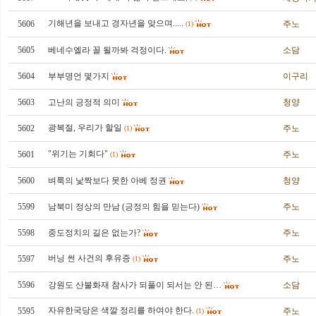
기해년을 보내고 경자년을 맞으며.....
5606
주노
(1)
5605
베네수엘라 꼴 될까봐 걱정이다.
소담
5604
부부명언 몇가지
이구리
5603
고난의 긍정적 의미
청양
광복절, 우리가 할일
5602
주노
(1)
"위기는 기회다"
5601
주노
(1)
5600
벼룩의 낯짝보다 못한 아베 정권
청양
5599
남북미 정상의 만남 (긍정의 힘을 믿는다)
주노
5598
중도정치의 길은 없는가?
주노
버닝 썬 사건의 후유증
5597
주노
(1)
5596
강원도 산불화재 참사가 되풀이 되서는 안 된…
소담
자유한국당은 색깔 정리를 하여야 한다.
5595
주노
(1)