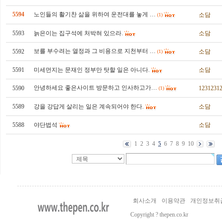
5594
노인들의 활기찬 삶을 위하여 운전대를 놓게 …
소담
(1)
5593
늙은이는 집구석에 처박혀 있으라.
소담
보를 부수려는 열정과 그 비용으로 지천부터 …
5592
소담
(1)
5591
미세먼지는 문재인 정부만 탓할 일은 아니다.
소담
안녕하세요 좋은사이트 방문하고 인사하고가…
5590
1231231
(1)
5589
강을 강답게 살리는 일은 계속되어야 한다.
소담
5588
야단법석
소담
1
2
3
4
5
6
7
8
9
10
회사소개
이용약관
개인정보취
Copyright ? thepen.co.kr