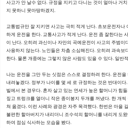
사고가 안 날수 없다
.
규정을 지키고 다니는 것이 얼마나 거
지 못하니 못마땅하겠지
.
교통법규만 잘 지키면 사고는 극히 적게 난다
.
초보운전자나 
하게 운전을 한다
.
교통사고가 적게 난다
.
운전 좀 잘한다는 
이 난다
.
오히려 과신이나 자만의 곡예운전이 사고의 주범이
사용하지 않는다
.
노인들은 차츰 소심해진다
.
오히려 과속보다
한다
.
물론 개중에는 그렇지 않은 사람도 있을 수 있다
.
일반적
나는 운전을 그만 두는 싯점은 스스로 결정하려 한다
.
운전을 
내려놓겠다
.
정부가 나이를 몇 세 로 규정하는 것은 반대이다
빌에서 본 경우다
.
혼자 살고 있는 연세가 높은 할머니가 힘들
짚고 트렁크를 열더니 작은 종이봉지 두개를 꺼냈다
.
한 개씩
쳐 옮겼다
.
이런 사례와 광경은 자주 목격했다
.
한번은 마을 
불편한 할아버지가 내리더니 조수석의 할머니를 내리게 도왔
하여 점심 식사하는 모습을 봤다
.